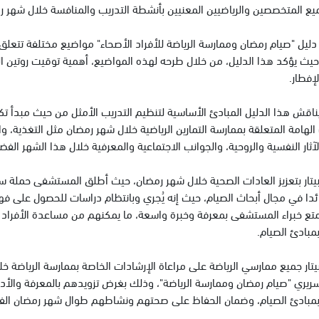
ميع المتخصصين والرياضيين المعنيين بأنشطة التدريب والمنافسة خلال شهر ر
ليل "صيام رمضان وممارسة الرياضة للأفراد الأصحاء" مواضيع مختلفة تتعلق 
حيث يؤكد هذا الدليل، من خلال طرحه لهذه المواضيع، أهمية توقيت روتين ا
لإفطار.
اقش هذا الدليل المبادئ الأساسية لتنظيم التدريب الأمثل من حيث مبدأ تكرا
الهامة المتعلقة بممارسة التمارين الرياضية خلال شهر رمضان مثل التغذية، و
لآثار النفسية والروحية، والجوانب الاجتماعية والمعرفية خلال هذا الشهر الفض
بيتار بتعزيز العادات الصحية خلال شهر رمضان، حيث أطلق المستشفى حملة س
ائدا في مجال أبحاث الصيام، حيث إنه يُجري وبانتظام دراسات للحصول على فه
متع خبراء المستشفى بمعرفة وخبرة واسعة، ما يمكنهم من مساعدة الأفراد ف
 بمبادئ الصيام.
ار جميع ممارسي الرياضة على مراعاة الإرشادات الخاصة بممارسة الرياضة خلا
سريري "صيام رمضان وممارسة الرياضة"، وذلك بغرض تزويدهم بالمعرفة والأد
م بمبادئ الصيام، وضمان الحفاظ على صحتهم ونشاطهم طوال شهر رمضان الف