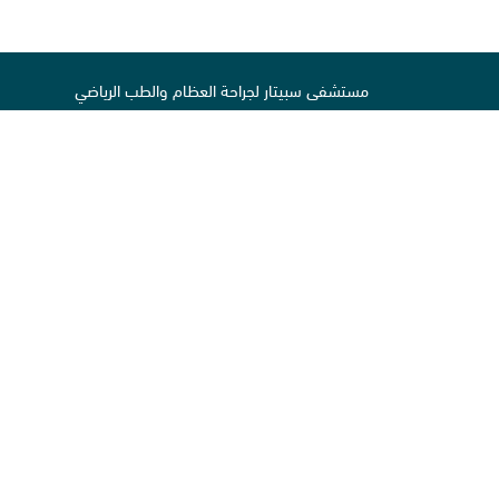
مستشفى سبيتار لجراحة العظام والطب الرياضي
شارع المدينة الرياضية
بالقرب من استاد خليفة
ص. ب 29222
الدوحة قطر
تابعونا
عضو في:
المن
حقوق النشر © سبيتار 2026