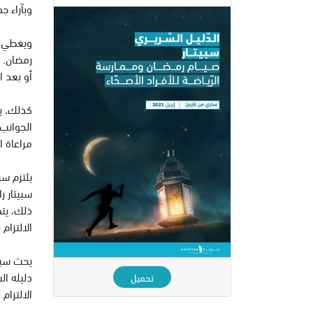
وبآراء ج
ويغطي د
رمضان. 
أو بعد ا
كذلك، ين
الجوانب 
مراعاة ا
يلتزم س
سبيتار ر
ذلك، يت
الالتزام
يحث سبيت
دليله ال
تحميل
الالتزا