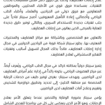
التقنيات. بمساعدة فريق قوي من الأطباء المحليين، والموظفين
المتعاونين مع فريق دولي من الجراحين، والعلماء، وأطباء الطب
الرياضي وأخصائيي إعادة التأهيل المعروفين؛ أصبح سبيتار قادراً على
جلب تقنيات جديدة للاستخدام السريري، وبالتالي توفير طرق جديدة
للعناية بالمرضى الذين يعانون من إصابات الغضاريف.
بالتعاون مع المتخصصين وبالشراكة مع مراكز الغضاريف والمختبرات
المعترف بها، يطور سبيتار شبكة قوية من الرياديين الدوليين في مجال
إدارة إصابات الغضاريف، فاتحاً بذلك المجال لتسهيل أساليب وتقنيات
التفكير الاستشرافي لعلاج الغضاريف.
يتميز سبيتار دولياً بمكانته كرائد في مجال الطب الرياضي، ويُعرف أيضاً،
عبر مركز الغضروف الرياضي، بكونه رائداً في إدارة علم أمراض الغضاريف
لدى الرياضيين. ويهدف سبيتار- بغرض توفير طيف من خدمات الرعاية
المخصصة عبر منطقة الخليج- إلى تحديد وتطبيق خوارزمية لتشخيص
وتقييم وعلاج آفات الغضاريف لدى الرياضيين.
يؤمن سبيتار بضرورة الوقاية والتحضير عندما يتعلق الأمر بعلاج
الإصابات، وهو الأمر الذي ينعكس على كل من برنامجنا للفحص الشامل