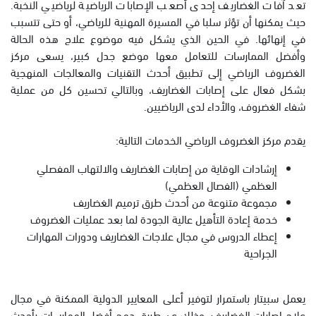
تعد آفات الغضاريف إحدى أصعب الإصابات الرياضية لرياضيي النخبة.
حيث يمكنها أن تؤثر سلبا في المسيرة المهنية للرياضي، أو حتى تتسبب
في إنهائها. في الحين الذي يشكل فيه موضوع علاج هذه الحالة
وأفضل الممارسات للتعامل معها موضع جدل كبير، يسعى مركز
الغضروف الرياضي إلى تطبيق أحدث التقنيات والمعالجات المنهجية
بشكل فعال على إصابات الغضاريف، وبالتالي تحسين كل من عملية
شفاء الغضروف، والأداء لدى الرياضيين.
يقدم مركز الغضروف الرياضي الخدمات التالية:
إرشادات الوقاية من إصابات الغضاريف والالتهاب المفصلي
العظمي (الفصال العظمي)
مجموعة متنوعة من أحدث طرق ترميم الغضاريف
خدمة إعادة التأهيل عالية الجودة لما بعد عمليات الغضروف
إعطاء الدروس في مجال علاجات الغضاريف ودورات المهارات
الجراحية
يعمل سبيتار باستمرار لتوفير أعلى المعايير الدولية الممكنة في مجال
علاج إصابات الغضاريف، وذلك عن طريق دمج أفضل الممارسات بأحدث