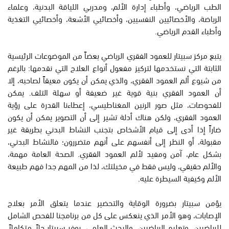
الطب الرياضي، وأطباء إدارة الألم، ومدربي اللياقة البدنية، وعلماء
الرياضة، والأخصائيين النفسيين، وأخصائيي الأشعة، وأخصائيي التغذية
وأطباء القدم الرياضي.
يتبع مركز سبيتار للعمود الفقري الرياضي بعضاً من الموضوعات الرئيسية
الثابتة التي نستخدمها لتركيز مفعول أنواع العلاج التي نقدمها: بالرغم
من شيوع ألم العمود الفقري، والذي يمكن أن يكون معيقاً لصاحبه، إلا
أن العمود الفقري بنية قوية غير ضعيفة أو سهلة التلف. يمكن
للفحوصات، مثل صور الرنين المغناطيسي، إعطاءنا القدرة على رؤية
العمود الفقري، ولكن هناك أدلة تشير إلى أن التصوير يمكن أن يكون
ضاراً إذا أدى إلى قيام الأشخاص بتجنب النشاط البدني بطريقة غير
مقبولة، أو النظر إلى أنفسهم على أنهم متضررون؛ فالنشاط البدني،
بشكل عام، آمن ومفيد لألم العمود الفقري. الصحة العامة مهمة،
والألم حقيقي، وليس فقط في مخيلتك، لذا من المهم جدا فهم طبيعة
الألم وكيفية السيطرة عليه.
يؤمن سبيتار بضرورة الوقاية والتحضير عندما يتعلق الأمر بعلاج
الإصابات، وهو الأمر الذي ينعكس على كل من برنامجنا للفحص الشامل
للرياضيين، وتعليم الرياضيين، والبحث العلمي. يوفر سبيتار حلاً متكاملاً