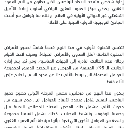
إدارة شخصي متعدد الأبعاد للرياضيين الذين يعانون من آلام العمود
الفقري. يعطي مركز العمود الفقري الرياضي أسلوب إعادة التأهيل
التحفظي غير الدوائي الأولية في العلاج، وذلك بما يتوافق مع أحدث
المبادئ التوجيهية الدولية المبنية على الأدلة.
تتضمن الخطوة الأولية في هذا النهج فحصاً شاملاً لجميع الأمراض
الخطيرة الكامنة (مثل العدوى والأمراض الخبيثة). وسيتم لاحقا القيام
بإحالة هذه الحالات النادرة إلى الجهات المناسبة. ومن ثم، يتم إدارة
الحالات الـ 95٪ المتبقية من المرضى عبر التحديد الدقيق لمجموعة
العوامل المحتملة التي ترتبط بالألم، بدلاً عن مجرد السعي لعلاج عرَض
الألم فقط.
يتكون هذا النهج من مرحلتين؛ تتضمن المرحلة الأولى خضوع جميع
الرياضيين لتقييم شامل متعدد الأبعاد للعوامل التي قدم تسهم في
حدوث الألم، ويشمل ذلك الفحص المعتاد للخصائص البدنية مثل
وضعية الوقوف، وتنشيط العضلات. كذلك يشمل تقييمنا مجموعة
واسعة من العوامل الأخرى التي تعرف بأنها مرتبطة بألم العمود الفقري
مثل: العامل الإدراكي (مثال الأفكار، المعتقدات)، العامل الشعوري