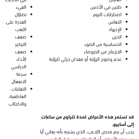
طنين في الأذنين
القيء
اضطرابات النوم
تضاؤل
النعاس
القدرة على
الإجهاد
اللعب
الحزن
ضعف
الحساسية من الضوء
التركيز
الانزعاج من الضوضاء
ضعف
عدم وضوح الرؤية أو فقدان جزئي للرؤية
الأداء
الدراسي
سرعة
الانفعال
التقلبات
العاطفية،
والاكتئاب
قد تستمر هذه الأعراض لمدة تتراوح
من ساعات
إلى أسابيع
.
يجب أن يتم فحص اللاعب، الذي يشتبه بأنه يعاني أيا
من هذه الأعراض أو العلامات، من قبل الطبيب.