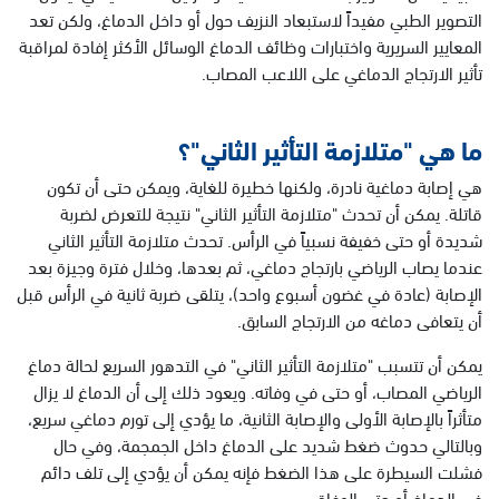
التصوير الطبي مفيداً لاستبعاد النزيف حول أو داخل الدماغ، ولكن تعد
المعايير السريرية واختبارات وظائف الدماغ الوسائل الأكثر إفادة لمراقبة
تأثير الارتجاج الدماغي على اللاعب المصاب.
ما هي "متلازمة التأثير الثاني"؟
هي إصابة دماغية نادرة، ولكنها خطيرة للغاية، ويمكن حتى أن تكون
قاتلة. يمكن أن تحدث "متلازمة التأثير الثاني" نتيجة للتعرض لضربة
شديدة أو حتى خفيفة نسبياً في الرأس. تحدث متلازمة التأثير الثاني
عندما يصاب الرياضي بارتجاج دماغي، ثم بعدها، وخلال فترة وجيزة بعد
الإصابة (عادة في غضون أسبوع واحد)، يتلقى ضربة ثانية في الرأس قبل
أن يتعافى دماغه من الارتجاج السابق.
يمكن أن تتسبب "متلازمة التأثير الثاني" في التدهور السريع لحالة دماغ
الرياضي المصاب، أو حتى في وفاته. ويعود ذلك إلى أن الدماغ لا يزال
متأثراً بالإصابة الأولى والإصابة الثانية، ما يؤدي إلى تورم دماغي سريع،
وبالتالي حدوث ضغط شديد على الدماغ داخل الجمجمة، وفي حال
فشلت السيطرة على هذا الضغط فإنه يمكن أن يؤدي إلى تلف دائم
في الدماغ أو حتى الوفاة.