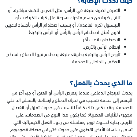
التعرض لضربة عنيفة في الرأس؛ مثل التعرض للكمة مباشرة، أو
تلقي ضربة من جسم متحرك بسرعة مثل كرات الكريكيت أو
البيسبول (كرة القاعدة)، أو بسبب اصطدام الرأس بأجساد لاعبين
آخرين (مثل اصطدام الرأس بالرأس أو الرأس بالركبة).
الاصطدام بلاعب آخر.
ارتطام الرأس بالأرض.
تأرجح الرأس والرقبة بطريقة عنيفة يصطدم فيها الدماغ بالسطح
العظمي الداخلي للجمجمة.
ما الذي يحدث بالفعل؟
يحدث الارتجاج الدماغي عندما يتعرض الرأس أو العنق أو جزء آخر من
الجسم إلى صدمة تتسبب في تحرك الدماغ وارتطامه بالسطح الداخلي
للجمجمة. وقد يكون ذلك كافياً للتسبب في حدوث تمزق أو انفصال
مجهري للألياف العصبية؛ كما يكون هذا النوع من الصدمات، على
الأرجح، بداية لحدوث تورم وسلسلة من ردود الفعل الكيميائية التي
تسمى سلسلة الأيض (
تنطوي على حدوث خلل في مضخة الصوديوم
والبوتاسيوم، ما يؤدي إلى حدوث تغيرات في التركيز الأيوني على جانبي