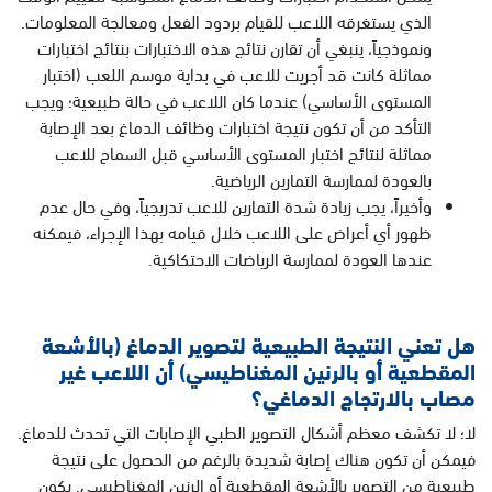
الذي يستغرقه اللاعب للقيام بردود الفعل ومعالجة المعلومات.
ونموذجياً، ينبغي أن تقارن نتائج هذه الاختبارات بنتائج اختبارات
مماثلة كانت قد أجريت للاعب في بداية موسم اللعب (اختبار
المستوى الأساسي) عندما كان اللاعب في حالة طبيعية؛ ويجب
التأكد من أن تكون نتيجة اختبارات وظائف الدماغ بعد الإصابة
مماثلة لنتائج اختبار المستوى الأساسي قبل السماح للاعب
بالعودة لممارسة التمارين الرياضية.
وأخيراً، يجب زيادة شدة التمارين للاعب تدريجياً، وفي حال عدم
ظهور أي أعراض على اللاعب خلال قيامه بهذا الإجراء، فيمكنه
عندها العودة لممارسة الرياضات الاحتكاكية.
هل تعني النتيجة الطبيعية لتصوير الدماغ (بالأشعة
المقطعية أو بالرنين المغناطيسي) أن اللاعب غير
مصاب بالارتجاج الدماغي؟
لا؛ لا تكشف معظم أشكال التصوير الطبي الإصابات التي تحدث للدماغ.
فيمكن أن تكون هناك إصابة شديدة بالرغم من الحصول على نتيجة
طبيعية من التصوير بالأشعة المقطعية أو الرنين المغناطيسي. يكون