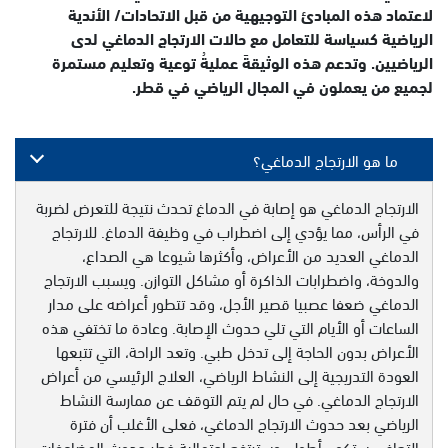
لاعتماد هذه المبادئ التوجيهية من قبل الاتحادات/ الأندية
الرياضية كسياسة للتعامل مع حالات الارتجاج الدماغي لدى
الرياضيين. وتدعم هذه الوثيقةَ عمليةُ توعية وتعليم مستمرة
لجميع من يعملون في المجال الرياضي في قطر.
ما هو الارتجاج الدماغي؟
الارتجاج الدماغي هو إصابة في الدماغ تحدث نتيجة للتعرض لضربة
في الرأس، مما يؤدي إلى اضطراب في وظيفة الدماغ. للارتجاج
الدماغي العديد من الأعراض، وأكثرها شيوعا هي الصداع،
والدوخة، واضطرابات الذاكرة أو مشاكل التوازن. ويسبب الارتجاج
الدماغي ضعفا عصبيا قصير الأجل، وقد تتطور أعراضه على مدار
الساعات أو الأيام التي تلي حدوث الإصابة. وعادة ما تختفي هذه
الأعراض بدون الحاجة إلى تدخل طبي. وتعد الراحة، التي تتبعها
العودة التدريجية إلى النشاط الرياضي، العلاج الرئيسي من أعراض
الارتجاج الدماغي. في حال لم يتم التوقف عن ممارسة النشاط
الرياضي بعد حدوث الارتجاج الدماغي، فعلى الأغلب أن فترة
التعافي ستكون أطول، وسترتفع احتمالية خطر حدوث المضاعفات