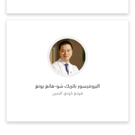
البروفيسور باتريك شو-هانغ يونغ
هونغ كونغ، الصين