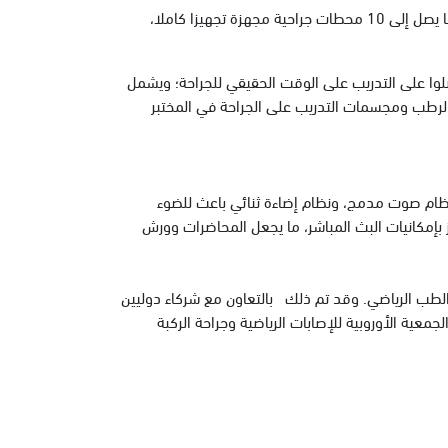
تضم المرافق الحديثة التابعة لمركز تدريب جراحة العظام ومعالجة الإصابات الرياضية ما يصل إلى 10 محطات جراحية مجهزة تجهيزا كاملا،
حصلوا على التدريب على الوقت الحقيقي للجراحة؛ ويشمل
 الرطب ومجسمات التدريب على الجراحة في المختبر
 بنظام صوت مدمج، ونظام إضاءة ثنائي باعث للضوء
. إضافة إلى ذلك، فالمركز مجهز بإمكانيات البث المباشر، ما يجعل المحاضرات وورش
طب الرياضي. وقد تم ذلك بالتعاون مع شركاء دوليين
معية الأوروبية للإصابات الرياضية وجراحة الركبة