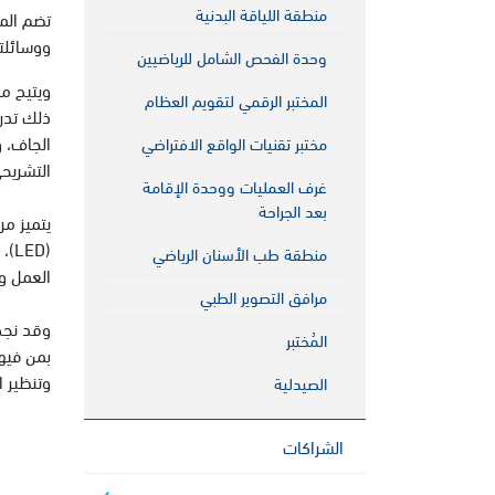
منطقة اللياقة البدنية
ووسائلتن
وحدة الفحص الشامل للرياضيين
ويتيح مر
المختبر الرقمي لتقويم العظام
ذلك تدر
الجاف، و
مختبر تقنيات الواقع الافتراضي
التشريح
غرف العمليات ووحدة الإقامة
بعد الجراحة
يتميز مر
منطقة طب الأسنان الرياضي
العمل وا
مرافق التصوير الطبي
وقد نجح
المُختبر
بمن فيهم
وتنظير ا
الصيدلية
الشراكات