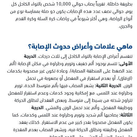
بطريقة خاطئة. تقريباً يصاب حوالي 10,000 شخص بالتواء الكاحل كل
يوم، حوالي نصف عدد هذه الإصابات يكون ذو صلة بممارسة نوع من
أنواع الرياضة، وهي أكثر شيوعاً في رياضات كرة السلة وكرة القدم
والجري.
ماهي علامات وأعراض حدوث الإصابة؟
تنقسم أعراض الإصابة بالتواء الكاحل إلى ثلاث درجات.
الدرجة
الأولى:
تتسم بوجود ألم خفيف وتورم وطراوة في مكان الإصابة (ألم
عند الضغط على المنطقة المصابة)، وعادة تكون غير مصحوبة بكدمات
(ازرقاق)، أو بعدم استقرار في المفصل أو بصعوبة في تحمل
الوزن.
الدرجة الثانية:
يشعر المصاب فيها بألم متوسط الحدة، تورم
وطراوة عند اللمس، مع إمكانية وجود كدمات وعدم استقرار للمفصل
تتراوح شدته من بسيط إلى متوسط، وبعض الفقدان لنطاق الحركة
ووظيفة المفصل، وألم عند تحمل الوزن والمشي.
الدرجة
الثالثة:
يصاحبها ألم شديد وتورم وطراوة عند اللمس وكدمات، كما
يكون المفصل مصحوبا بقدر كبير من عدم الاستقرار. كذلك يفقد
المفصل وظيفته ونطاق الحركة فيه، ويشعر المصاب بعدم المقدرة
على تحمل الوزن أو المشي على القدم المصابة.