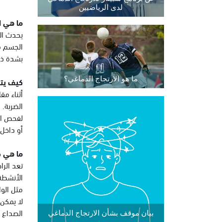
لدى الرياضيين
ما هي ا
يحدث ال
الجسم م
بشدة ذهاب
ما هو الارتجاج الدماغي؟
كيف يت
أثناء مق
الضربة. 
لفحص الت
أو داخل 
ما هي ط
تعد الرا
الأنشطة 
مثل الوا
لا يمكن
الصداع ا
بيان موقف بشأن الارتجاج الدماغي