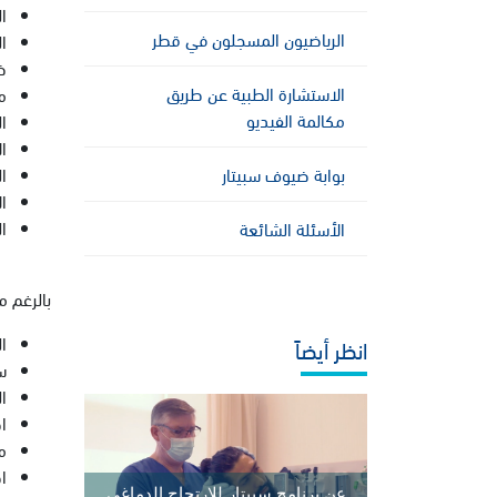
ا
الرياضيون المسجلون في قطر
ا
ضب
الاستشارة الطبية عن طريق
م
مكالمة الفيديو
ال
ا
ا
بوابة ضيوف سبيتار
ا
ا
الأسئلة الشائعة
بالرغم م
ا
انظر أيضاً
س
ا
ا
م
ا
عن برنامج سبيتار للارتجاج الدماغي