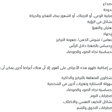
لصداع
لدوخة
ابية الوعي، أو الارتباك، أو الشعور ببطء التفكير والحركة
شاكل في الرؤية
غثيان والتقيؤ
لإجهاد
لنعاس/ تشوش الذهن/ صعوبة التركيز
لإحساس بالضغط داخل الرأس
لحساسية تجاه الضوء والضوضاء
ن إمكانية ظهور هذه الأعراض على الفور، إلا أن هناك أعراضا أخرى يمكن أن يت
لشكاوى المتعلقة بالتركيز والذاكرة
هولة الاستثارة وتغيرات أخرى في الشخصية
لحساسية تجاه الضوء والضوضاء
ضطرابات النوم
شاكل التكيف النفسي والاكتئاب
ضطرابات التذوق والشم