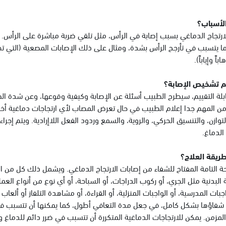
لأسباب؟
ارتجاج الدماغي بسبب إصابة في الرأس، مثل تلقي ضربة مباشرة على الرأس. 
ا يتسبب في تأرجح الرأس بشدة، ومثال على ذلك الإصابات المصعية (التي تح
اً وإياباً).
م تشخيص الإصابة؟
ابلة التقييم، سيطرح الطبيب أسئلة عن الإصابة وكيفية وقوعها، وعن شدة الض
من المهم جدا إعلام الطبيب في حال تعرض المصاب لأي ارتجاجات دماغية أخرى
وازن، والتنسيق الحركي، والروية، والسمع وردود الفعل اللاإرادية. ويتم إجر
الدماغ.
ريقة العلاج؟
حة التامة المفتاح للشفاء من إصابات الارتجاج الدماغي. ويشمل ذلك كل من الر
البدنية مثل الجري، أو ركوب الدراجات، أو السباحة، أو أي نوع من أنواع ال
جبات المدرسية، أو الواجبات المنزلية، أو القراءة، أو مشاهدة التلفاز أو ألعاب
 شفاؤها بشكل كامل، في جعل مدة التعافي أطول، كما يمكنها أن تتسبب ف
لمزمن. يمكن للارتجاجات الدماغية المتكررة أن تتسبب في ضرر دائم للدماغ و