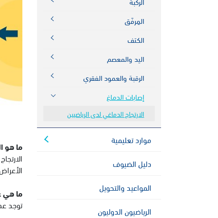
الركبة
المِرفَق
الكتف
اليد والمعصم
الرقبة والعمود الفقري
إصابات الدماغ
الارتجاج الدماغي لدى الرياضيين
موارد تعليمية
ما هو ال
الارتجا
دليل الضيوف
الأعراض 
المواعيد والتحويل
ما هي ع
توجد عدة
الرياضيون الدوليون