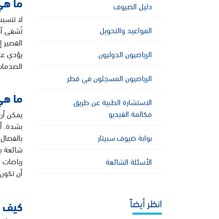
ما هي
دليل الضيوف
لا تتسب
المواعيد والتحويل
تُشفى آف
القصير 
يؤدي عل
الرياضيون الدوليون
الصدمات
الرياضيون المسجلون في قطر
ما هي
الاستشارة الطبية عن طريق
مكالمة الفيديو
يمكن أن 
بشدة. أ
بالفصال
بوابة ضيوف سبيتار
شائعة بي
رياضات ك
الأسئلة الشائعة
أن تكون 
انظر أيضاً
كيف ي