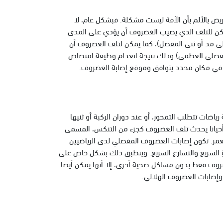
ض بالألم بأن الآفة ليست مشكلة. فبشكل عام، لا
 يمكن للتلف الذي يصيب الغضروف أن يؤدي على المدى
لى مد أو ثني المفصل)، كما يمكن لتلف الغضروف أن
لمفصلي العظمي) وذلك نتيجة انعدام وظيفة امتصاص
لة في مكان محدد يتوافق وموقع إصابة الغضروف.
اضات تتطلب التمحور، أو عند دوران الركبة أو ثنيها
أحيانا يحدث تلف الغضروف كجزء من التنكس، المسمى
عمر. تكون إصابات الغضروف المفصلي لدى الرياضيين
طؤ السريع والتسارع السريع. وينطبق ذلك بشكل خاص على
غضروف فقط بدون مشاكل صحية أخرى، إلا أنها يمكن أيضا
 وإصابات الغضروف الهلالي.