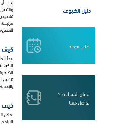
يجب أن ي
والتصوي
دليل الضيوف
تشخيص ال
مرتبطة 
الغضروف
طلب موعد
كيف ي
يبدأ الع
الركبة ل
الظاهرة
تنظيم ال
بالإصابة
تحتاج المساعدة؟
تواصل معنا
كيف ي
يمكن الو
البرامج 