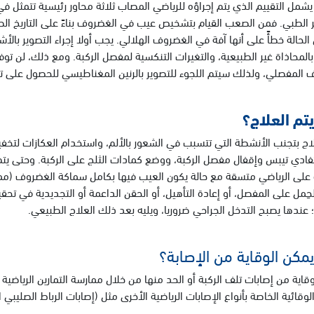
شمل التقييم الذي يتم إجراؤه للرياضي المصاب ثلاثة محاور رئيسية تتمثل ف
ر الطبي. فمن الصعب القيام بتشخيص عيب في الغضروف بناءً على التاريخ ا
حالة خطأً على أنها آفة في الغضروف الهلالي. يجب أولا إجراء التصوير بالأ
بالمحاذاة غير الطبيعية، والتغيرات التنكسية لمفصل الركبة. ومع ذلك، لن
 المفصلي، ولذلك سيتم اللجوء للتصوير بالرنين المغناطيسي للحصول على تص
تم العلاج؟
لاج بتجنب الأنشطة التي تتسبب في الشعور بالألم، واستخدام العكازات لتخفي
تفادي تيبس وإقفال مفصل الركبة، ووضع كمادات الثلج على الركبة. وحتى يتم
 على الرياضي متسقة مع حالة يكون العيب فيها بكامل سماكة الغضروف (ممتد
حِمل على المفصل، أو إعادة التأهيل، أو الحقن الداعمة أو التجديدية في تحق
؛ عندها يصبح التدخل الجراحي ضروريا، ويليه بعد ذلك العلاج الطبيعي.
مكن الوقاية من الإصابة؟
قاية من إصابات تلف الركبة أو الحد منها من خلال ممارسة التمارين الرياضية م
الوقائية الخاصة بأنواع الإصابات الرياضية الأخرى مثل (إصابات الرباط الصليبي ا