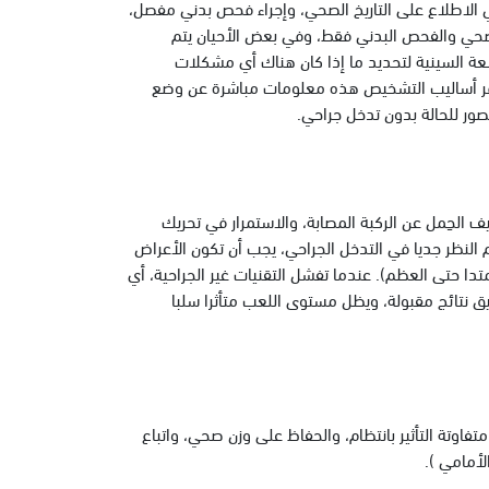
ي الاطلاع على التاريخ الصحي، وإجراء فحص بدني مفصل،
لصحي والفحص البدني فقط، وفي بعض الأحيان يتم
شعة السينية لتحديد ما إذا كان هناك أي مشكلات
 توفر أساليب التشخيص هذه معلومات مباشرة عن وضع
ور للحالة بدون تدخل جراحي.
ف الحِمل عن الركبة المصابة، والاستمرار في تحريك
 النظر جديا في التدخل الجراحي، يجب أن تكون الأعراض
ا حتى العظم). عندما تفشل التقنيات غير الجراحية، أي
يق نتائج مقبولة، ويظل مستوى اللعب متأثرا سلبا
تفاوتة التأثير بانتظام، والحفاظ على وزن صحي، واتباع
لأمامي ).