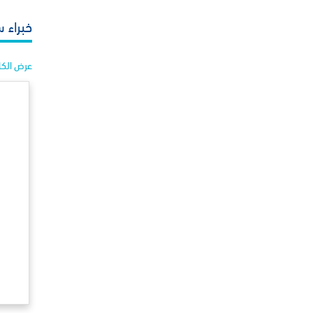
خبراء س
عرض الك