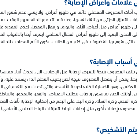
 علامات وأعراض الإصابة؟
ب آفات الغضروف المفصلي دائما في ظهور أعراض. ولا يعني عدم شعور المري
ات التمزق الجزئي من تلقاء نفسها، وعادة ما تتدهور الحالة بمرور الوقت.
إلى ظهور أعراض مثل أعراض الألم، والتورم، وإقفال المفصل (عدم المقدرة ع
ى المدى البعيد إلى ظهور أعراض الفصال العظمي (يعرف أيضا بالالتهاب ا
 التي يقوم بها الغضروف. في كثير من الحالات، يكون الألم المصاحب للحا
 أسباب الإصابة؟
يتلف الغضروف نتيجة للتعرض لإصابة مثل الإصابات التي تحدث أثناء ممارسة ري
يضا، يمكن أن ينفصل الغضروف نتيجة لضرر يصيب العظم الذي يستند عليه، و
 العظمي، وهو الخسارة الكلية لجودة الأنسجة والتي تحدث مع التقدم في ال
ن أولئك الذين يمارسون رياضات تتطلب الاعتراض، والقفز، والتمحور، والتبا
رة القدم، وكرة السلة، وكرة اليد. على الرغم من إمكانية الإصابة بآفات ال
مصحوبة بإصابات أخرى مثل إصابات الرباط (تمزقات الرباط الصليبي الأمامي)
تم التشخيص؟